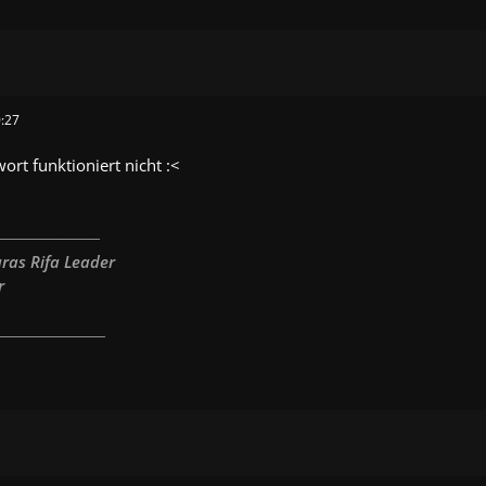
:27
ort funktioniert nicht :<
___________________
ras Rifa Leader
r
____________________