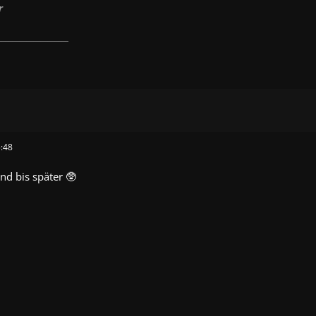
r
____________________
:48
d bis später 🥸